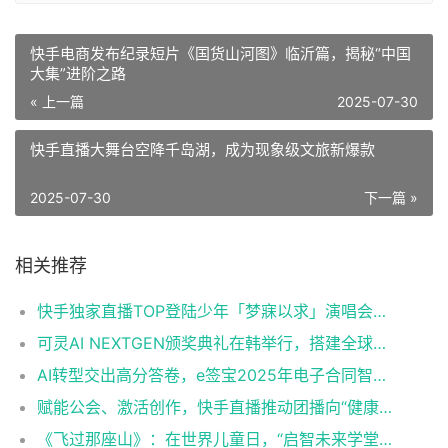
快手电商发布纪录短片《国货山河图》临沂篇，揭秘“中国
大集”进阶之路
« 上一篇
2025-07-30
快手直播大舞台空降千岛湖，成为现象级文旅新爆款
2025-07-30
下一篇 »
相关推荐
快手独家直播TOP登陆少年「梦寐以求」演唱会，多机位直击青岛演唱会舞台时刻
可灵AI NEXTGEN颁奖典礼在韩举行，搭建全球化青年AI影像创作成长沃土
AI转型交出高分答卷，e签宝2025年电子合同智能体收入破亿！
赋能公会、激活创作，快手直播推动团播向“健康化、精品化、价值化”转型
《飞过那座山》：在世界儿童日，“启智未来学堂”科技点亮乡村孩子的未来